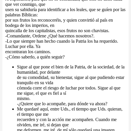
que ver conmigo, que
usen su sabiduría para identificar a los leales, que se guíen por las
palabras Bíblicas:
por sus frutos los reconoceréis, y quien convirtió al país en
bodega de los imperios, en
quincalla de los capitalistas, esos frutos no son chavistas.
-Comandante, Ordene ¿Qué hacemos nosotros?.
-Lo que siempre han hecho cuando la Patria los ha requerido.
Luchar por ella. Ya
encontraran los caminos.
-¿Cómo saberlo, a quién seguir?
Sigue al que pone el bien de la Patria, de la sociedad, de la
humanidad, por delante
de su comodidad, su bienestar, sigue al que pudiendo estar
tranquilo en su vida
cómoda corre el riesgo de luchar por todos. Sigue al que
me sigue, el que es fiel a sí
mismo.
-¿Quiere que lo acompañe, para dónde va ahora?
Me quedaré aquí, entre Uds., el tiempo que Uds. quieran,
el tiempo que me
recuerden y con la acción me acompañen. Cuando me
olviden, me iré, si dejan que
me deformen, me iré, de mí sólo quedará una imagen