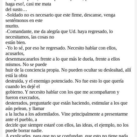
haga eso!, casi me mata
del susto…
-Soldado no es necesario que este firme, descanse, venga
sentémonos en este
murito.
-Comandante, me da alegría que Ud. haya regresado, lo
necesitamos, las cosas no
están bien.
-Yo lo sé, por eso he regresado. Necesito hablar con ellos,
acusarlos,
desenmascararlos frente a lo que más le duela, frente a ellos
mismos. No se puede
huir de la conciencia propia. No pueden ocultar su deslealtad, allí
está la obra
destruida, y el enemigo potenciado. No fue esto lo que quería
cuando les dejé el
gobierno. Y necesito hablar con los que me acompañaron y
fueron execrados,
desterrados, preguntarle que están haciendo, estimular a los que
aún pelean, y llamar
a la lucha a los adormilados. Vine principalmente a presentarme
ante el pueblo, a
decirle que siempre estaré con ellos, las ideas, el ejemplo, no los
puede borrar nadie.
A explicarles, para que no se confundan, que esto no tiene nada