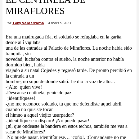
MIRAFLORES
Por
Toby Valderrama
4 marzo, 2023
Era una madrugada fría, el soldado se refugiaba en la garita,
desde allí vigilaba
una de las entradas al Palacio de Miraflores. La noche había sido
tranquila, sin
novedad, luchaba contra el sueño, la noche anterior no había
dormido bien, había
viajado a su natal Cojedes y regresó tarde. De pronto percibió en
la entrada a un
hombre, no supo de donde salió. Le dio la voz de alto…
-¡Alto, quien vive!
-Descanse centinela, gente de paz
-¡identifíquese!
-¿no me reconoce soldado, tu que me defendiste aquel abril,
cuando no quisiste tocar
el himno a aquel viejito usurpador?
-¡identifíquese o disparo! ¡No puede pasar!
¿tú, que ondeaste la bandera en estos techos, también me vas a
sacar de Miraflores?
-No puede pasar, identifíquese… ¡coño!, ¡Comandante no me