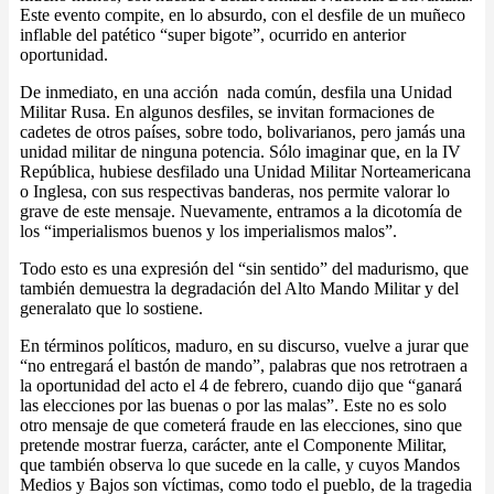
Este evento compite, en lo absurdo, con el desfile de un muñeco
inflable del patético “super bigote”, ocurrido en anterior
oportunidad.
De inmediato, en una acción nada común, desfila una Unidad
Militar Rusa. En algunos desfiles, se invitan formaciones de
cadetes de otros países, sobre todo, bolivarianos, pero jamás una
unidad militar de ninguna potencia. Sólo imaginar que, en la IV
República, hubiese desfilado una Unidad Militar Norteamericana
o Inglesa, con sus respectivas banderas, nos permite valorar lo
grave de este mensaje. Nuevamente, entramos a la dicotomía de
los “imperialismos buenos y los imperialismos malos”.
Todo esto es una expresión del “sin sentido” del madurismo, que
también demuestra la degradación del Alto Mando Militar y del
generalato que lo sostiene.
En términos políticos, maduro, en su discurso, vuelve a jurar que
“no entregará el bastón de mando”, palabras que nos retrotraen a
la oportunidad del acto el 4 de febrero, cuando dijo que “ganará
las elecciones por las buenas o por las malas”. Este no es solo
otro mensaje de que cometerá fraude en las elecciones, sino que
pretende mostrar fuerza, carácter, ante el Componente Militar,
que también observa lo que sucede en la calle, y cuyos Mandos
Medios y Bajos son víctimas, como todo el pueblo, de la tragedia