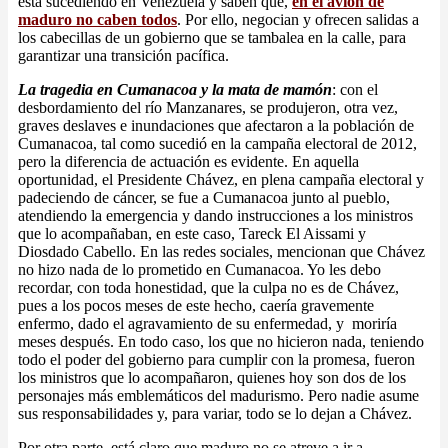
está sucediendo en Venezuela y saben que,
en el avión de
maduro no caben todos
. Por ello, negocian y ofrecen salidas a
los cabecillas de un gobierno que se tambalea en la calle, para
garantizar una transición pacífica.
La tragedia en Cumanacoa y la mata de mamón
: con el
desbordamiento del río Manzanares, se produjeron, otra vez,
graves deslaves e inundaciones que afectaron a la población de
Cumanacoa, tal como sucedió en la campaña electoral de 2012,
pero la diferencia de actuación es evidente. En aquella
oportunidad, el Presidente Chávez, en plena campaña electoral y
padeciendo de cáncer, se fue a Cumanacoa junto al pueblo,
atendiendo la emergencia y dando instrucciones a los ministros
que lo acompañaban, en este caso, Tareck El Aissami y
Diosdado Cabello. En las redes sociales, mencionan que Chávez
no hizo nada de lo prometido en Cumanacoa. Yo les debo
recordar, con toda honestidad, que la culpa no es de Chávez,
pues a los pocos meses de este hecho, caería gravemente
enfermo, dado el agravamiento de su enfermedad, y moriría
meses después. En todo caso, los que no hicieron nada, teniendo
todo el poder del gobierno para cumplir con la promesa, fueron
los ministros que lo acompañaron, quienes hoy son dos de los
personajes más emblemáticos del madurismo. Pero nadie asume
sus responsabilidades y, para variar, todo se lo dejan a Chávez.
Por otra parte, está claro que maduro no se atreve a ir a