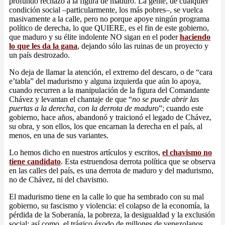
profundo rechazo a la figura de maduro. La gente, de cualquier
condición social –particularmente, los más pobres–, se vuelca
masivamente a la calle, pero no porque apoye ningún programa
político de derecha, lo que QUIERE, es el fin de este gobierno,
que maduro y su élite indolente NO sigan en el poder
haciendo
lo que les da la gana
, dejando sólo las ruinas de un proyecto y
un país destrozado.
No deja de llamar la atención, el extremo del descaro, o de “cara
e’tabla” del madurismo y alguna izquierda que aún lo apoya,
cuando recurren a la manipulación de la figura del Comandante
Chávez y levantan el chantaje de que “
no se puede abrir las
puertas a la derecha, con la derrota de maduro
”; cuando este
gobierno, hace años, abandonó y traicionó el legado de Chávez,
su obra, y son ellos, los que encarnan la derecha en el país, al
menos, en una de sus variantes.
Lo hemos dicho en nuestros artículos y escritos,
el chavismo no
tiene candidato
. Esta estruendosa derrota política que se observa
en las calles del país, es una derrota de maduro y del madurismo,
no de Chávez, ni del chavismo.
El madurismo tiene en la calle lo que ha sembrado con su mal
gobierno, su fascismo y violencia: el colapso de la economía, la
pérdida de la Soberanía, la pobreza, la desigualdad y la exclusión
social; así como, el trágico éxodo de millones de venezolanos,