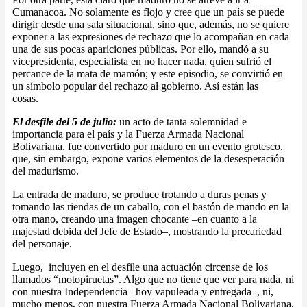
Cumanacoa. No solamente es flojo y cree que un país se puede
dirigir desde una sala situacional, sino que, además, no se quiere
exponer a las expresiones de rechazo que lo acompañan en cada
una de sus pocas apariciones públicas. Por ello, mandó a su
vicepresidenta, especialista en no hacer nada, quien sufrió el
percance de la mata de mamón; y este episodio, se convirtió en
un símbolo popular del rechazo al gobierno. Así están las
cosas.
El desfile del 5 de julio:
un acto de tanta solemnidad e
importancia para el país y la Fuerza Armada Nacional
Bolivariana, fue convertido por maduro en un evento grotesco,
que, sin embargo, expone varios elementos de la desesperación
del madurismo.
La entrada de maduro, se produce trotando a duras penas y
tomando las riendas de un caballo, con el bastón de mando en la
otra mano, creando una imagen chocante –en cuanto a la
majestad debida del Jefe de Estado–, mostrando la precariedad
del personaje.
Luego, incluyen en el desfile una actuación circense de los
llamados “motopiruetas”. Algo que no tiene que ver para nada, ni
con nuestra Independencia –hoy vapuleada y entregada–, ni,
mucho menos, con nuestra Fuerza Armada Nacional Bolivariana.