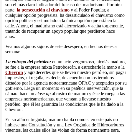
son el más claro indicador del fracaso del madurismo. Por otra
parte,
la persecución al chavismo
y al Poder Popular, a
cualquier opción progresista, ha desarticulado el chavismo como
opción política y estimulado a la única opción que está en la
calle. Ahora, el madurismo está aterrorizado y actúa torpemente,
tratando de recuperar un apoyo popular que perdieron hace
años.
Veamos algunos signos de este desespero, en hechos de esta
semana:
La entrega del petróleo:
en un acto vergonzoso, nicolás maduro,
se fue a la empresa mixta Petroboscán, a estrecharle la mano a la
Chevron
y agradecerles que se lleven nuestro petróleo, sin pagar
impuestos, ni regalía, es decir, de acuerdo con los términos
dictados por la agencia norteamericana OFAC y aceptados por su
gobierno. Llega un momento en su patética intervención, que la
cámara hace un
close up
al rostro de maduro y éste le ruega a las
empresas norteamericanas, que vengan a llevarse nuestro
petróleo, que él les garantiza las condiciones que le ha dado a la
Chevron.
En su afán entreguista, maduro habla como si en este país no
hubiese una Constitución y una Ley Orgánica de Hidrocarburos
vigentes, las cuales ellos las violan de forma permanente para,