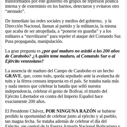
transformados por este gobierno en grupos de represión política
interna y de exterminio en los barrios, detectaron y evitaron otro
“atentado”.
De inmediato las redes sociales y medios del gobierno, y la
Dirección Nacional, llaman al partido y la militancia, la misma
que acaba de ser atropellada, a “ponerse en guardia” y a los
militares a “movilizarse” para repeler el ataque del Comando Sur.
Pura propaganda, manipulación.
La gran pregunta es
¿por qué maduro no asistió a los 200 años
de Carabobo? ¿A quién teme maduro, al Comando Sur o al
Ejército venezolano?
La ausencia de maduro del Campo de Carabobo es un hecho
GRAVE
, que, como todo, queda sepultado ante la avalancha de
tuits y la férrea censura impuesta en el país. Se trataba nada más
y nada menos que celebrar la batalla que selló nuestra
independencia, celebrar el genio de Bolívar, el triunfo del
Ejército Libertador en contra del Imperio Español hace
exactamente 200 años.
El Presidente Chávez,
POR NINGUNA RAZÓN
se hubiese
perdido la oportunidad de celebrar junto al ejército y al pueblo,
tan magna fecha. Se trataba además de celebrar el día del
Ejército, eje central de la Fuerza Armada Nacional Bolivariana y