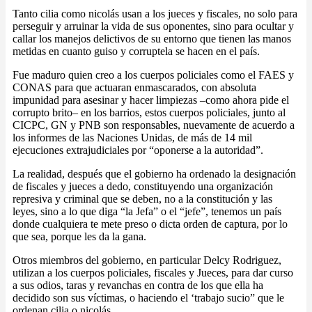
Tanto cilia como nicolás usan a los jueces y fiscales, no solo para
perseguir y arruinar la vida de sus oponentes, sino para ocultar y
callar los manejos delictivos de su entorno que tienen las manos
metidas en cuanto guiso y corruptela se hacen en el país.
Fue maduro quien creo a los cuerpos policiales como el FAES y
CONAS para que actuaran enmascarados, con absoluta
impunidad para asesinar y hacer limpiezas –como ahora pide el
corrupto brito– en los barrios, estos cuerpos policiales, junto al
CICPC, GN y PNB son responsables, nuevamente de acuerdo a
los informes de las Naciones Unidas, de más de 14 mil
ejecuciones extrajudiciales por “oponerse a la autoridad”.
La realidad, después que el gobierno ha ordenado la designación
de fiscales y jueces a dedo, constituyendo una organización
represiva y criminal que se deben, no a la constitución y las
leyes, sino a lo que diga “la Jefa” o el “jefe”, tenemos un país
donde cualquiera te mete preso o dicta orden de captura, por lo
que sea, porque les da la gana.
Otros miembros del gobierno, en particular Delcy Rodriguez,
utilizan a los cuerpos policiales, fiscales y Jueces, para dar curso
a sus odios, taras y revanchas en contra de los que ella ha
decidido son sus víctimas, o haciendo el ‘trabajo sucio” que le
ordenan cilia o nicolás.