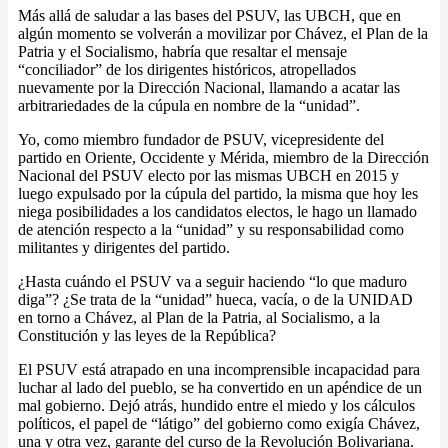
Más allá de saludar a las bases del PSUV, las UBCH, que en
algún momento se volverán a movilizar por Chávez, el Plan de la
Patria y el Socialismo, habría que resaltar el mensaje
“conciliador” de los dirigentes históricos, atropellados
nuevamente por la Dirección Nacional, llamando a acatar las
arbitrariedades de la cúpula en nombre de la “unidad”.
Yo, como miembro fundador de PSUV, vicepresidente del
partido en Oriente, Occidente y Mérida, miembro de la Dirección
Nacional del PSUV electo por las mismas UBCH en 2015 y
luego expulsado por la cúpula del partido, la misma que hoy les
niega posibilidades a los candidatos electos, le hago un llamado
de atención respecto a la “unidad” y su responsabilidad como
militantes y dirigentes del partido.
¿Hasta cuándo el PSUV va a seguir haciendo “lo que maduro
diga”? ¿Se trata de la “unidad” hueca, vacía, o de la UNIDAD
en torno a Chávez, al Plan de la Patria, al Socialismo, a la
Constitución y las leyes de la República?
El PSUV está atrapado en una incomprensible incapacidad para
luchar al lado del pueblo, se ha convertido en un apéndice de un
mal gobierno. Dejó atrás, hundido entre el miedo y los cálculos
políticos, el papel de “látigo” del gobierno como exigía Chávez,
una y otra vez, garante del curso de la Revolución Bolivariana.