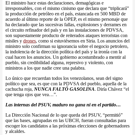
El ministro hace estas declaraciones, demagógicas e
irresponsables, con el mismo cinismo que declara que “triplicará”
la producción de petróleo en el país, estancada en 500 MBD de
acuerdo al último reporte de la OPEP, es el mismo personaje que
ha declarado que las sucesivas fallas, explosiones y derrames en
el circuito refinador del país y en las instalaciones de PDVSA,
son supuestamente producto de reiterados ataques terroristas con
misiles y
drones
, como si estuviésemos en Siria. Los anuncios del
ministro solo confirman su ignorancia sobre el negocio petrolero,
la indolencia de la dirección política del país y la ironía con la
cual hacen los anuncios. Un gobierno acostumbrado a mentir al
pueblo, sin credibilidad alguna, represivo y violento, con
ministros a los que nadie cree una palabra.
Lo único que recuerdan todos los venezolanos, sean del signo
político que sea, es que con la PDVSA del pueblo, aquella de la
cachucha roja,
NUNCA FALTÓ GASOLINA
. Diría Chávez “el
que tenga ojos que vea…”.
Las internas del PSUV, maduro no gana ni en el partido…
La Dirección Nacional de lo que queda del PSUV, “permitió”
que las bases, agrupadas en las UBCH, fueran consultadas para
escoger los candidatos a las próximas elecciones de gobernadores
y alcaldes.