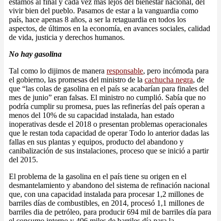
estamos al final y cada vez más lejos del bienestar nacional, del
vivir bien del pueblo. Pasamos de estar a la vanguardia como
país, hace apenas 8 años, a ser la retaguardia en todos los
aspectos, de últimos en la economía, en avances sociales, calidad
de vida, justicia y derechos humanos.
No hay gasolina
Tal como lo dijimos de manera
responsable
, pero incómoda para
el gobierno, las promesas del ministro de la
cachucha negra
, de
que “las colas de gasolina en el país se acabarían para finales del
mes de junio” eran falsas. El ministro no cumplió. Sabía que no
podría cumplir su promesa, pues las refinerías del país operan a
menos del 10% de su capacidad instalada, han estado
inoperativas desde el 2018 o presentan problemas operacionales
que le restan toda capacidad de operar Todo lo anterior dadas las
fallas en sus plantas y equipos, producto del abandono y
canibalización de sus instalaciones, proceso que se inició a partir
del 2015.
El problema de la gasolina en el país tiene su origen en el
desmantelamiento y abandono del sistema de refinación nacional
que, con una capacidad instalada para procesar 1,2 millones de
barriles días de combustibles, en 2014, procesó 1,1 millones de
barriles dia de petróleo, para producir 694 mil de barriles día para
el consumo interno y 406 miles de barriles día para la