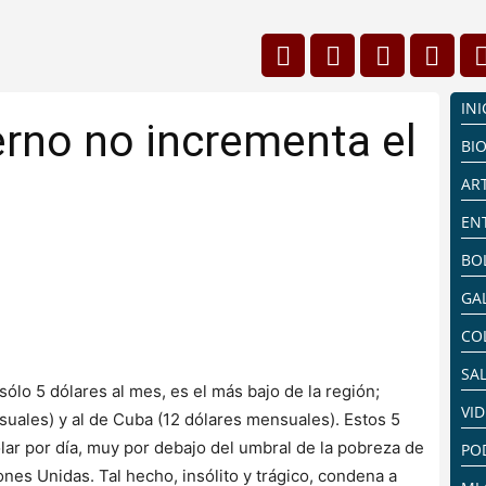
INI
erno no incrementa el
BI
AR
EN
BO
GA
CO
SA
ólo 5 dólares al mes, es el más bajo de la región;
VI
ensuales) y al de Cuba (12 dólares mensuales). Estos 5
ólar por día, muy por debajo del umbral de la pobreza de
PO
iones Unidas. Tal hecho, insólito y trágico, condena a