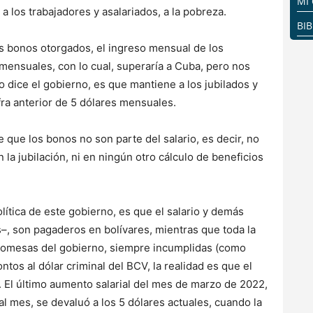
MI
a los trabajadores y asalariados, a la pobreza.
BI
os bonos otorgados, el ingreso mensual de los
 mensuales, con lo cual, superaría a Cuba, pero nos
 dice el gobierno, es que mantiene a los jubilados y
fra anterior de 5 dólares mensuales.
 que los bonos no son parte del salario, es decir, no
n la jubilación, ni en ningún otro cálculo de beneficios
olítica de este gobierno, es que el salario y demás
, son pagaderos en bolívares, mientras que toda la
promesas del gobierno, siempre incumplidas (como
ntos al dólar criminal del BCV, la realidad es que el
 El último aumento salarial del mes de marzo de 2022,
 mes, se devaluó a los 5 dólares actuales, cuando la