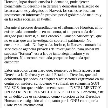
Houston, lugar donde cursaba la demanda, pude ejercer
plenamente mi derecho a la defensa y demostrar la falsedad de
las acusaciones y alegatos de Harvest, los cuales se basaban
justamente en información provista por el gobierno de maduro y
en las redes sociales, en twitter.
Durante el proceso desarrollado en el Tribunal de Houston, al no
existir nada contundente en mi contra, ni tampoco nada de lo
alegado por Harvest, el Juez ordenó el llamado “
discovery
”, que
no es más que una investigación sobre mi patrimonio. No
encontraron nada. No hay nada. Incluso, la Harvest contrató los
servicios de agencias privadas de investigación, para ubicar mi
supuesta “fortuna”, esa a la que tanto alega maduro y su
gobierno. No encontraron nada porque no hay nada que
encontrar.
Estos episodios dejan claro que, siempre que tenga acceso a mi
Derecho a la Defensa y exista el Estado de Derecho, quedará
demostrado que todos los ataques y acusaciones esgrimidas en mi
contra por maduro, su gobierno y su fiscal, no solamente SON
FALSOS sino que, evidentemente, son un INSTRUMENTO Y
UN PATRÓN DE PERSECUCIÓN POLÍTICA. Por cierto, este
es un delito que es sancionado como violación de los Derechos
Humanos e instigación al odio, tanto por la ONU como por la
Corte Penal Internacional.