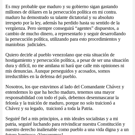
Es muy probable que maduro y su gobierno sigan gastando
millones de dólares en la persecución política en mi contra.
maduro ha demostrado su talante dictatorial y su absoluto
irrespeto por la ley, además ha perdido hasta su sentido de la
vergüenza. Pero siempre conseguirá “agentes” dispuestos, a
cambio de mucho dinero, a representarlo y seguir desarrollando
la persecución política, utilizando para esto procedimientos y
maniobras judiciales.
Quiero decirle al pueblo venezolano que esta situación de
hostigamiento y persecución política, a pesar de ser una situación
dura y difícil, no me amilana ni hará que calle mis opiniones ni
mis denuncias. Aunque perseguidos y acosados, somos
irreductibles en la defensa del pueblo.
Nosotros, los que estuvimos al lado del Comandante Chávez y
entendemos lo que ha hecho maduro, tenemos una mayor
responsabilidad con todo el país, debemos desenmascarar la
felonía y la traición de maduro, porque no solo traicionó a
Chávez y su legado, traicionó a toda la Patria.
Seguiré fiel a mis principios, a mis ideales socialistas y a mi
patria, seguiré luchando para reivindicar nuestra Constitución y
nuestro derecho inalienable como pueblo a una vida digna y a un
futuro luminoso ¡Venceremos!