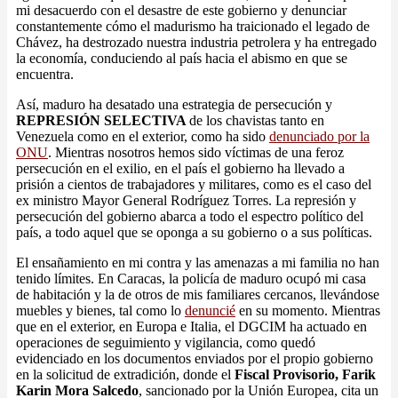
mi desacuerdo con el desastre de este gobierno y denunciar
constantemente cómo el madurismo ha traicionado el legado de
Chávez, ha destrozado nuestra industria petrolera y ha entregado
la economía, conduciendo al país hacia el abismo en que se
encuentra.
Así, maduro ha desatado una estrategia de persecución y
REPRESIÓN SELECTIVA
de los chavistas tanto en
Venezuela como en el exterior, como ha sido
denunciado por la
ONU
. Mientras nosotros hemos sido víctimas de una feroz
persecución en el exilio, en el país el gobierno ha llevado a
prisión a cientos de trabajadores y militares, como es el caso del
ex ministro Mayor General Rodríguez Torres. La represión y
persecución del gobierno abarca a todo el espectro político del
país, a todo aquel que se oponga a su gobierno o a sus políticas.
El ensañamiento en mi contra y las amenazas a mi familia no han
tenido límites. En Caracas, la policía de maduro ocupó mi casa
de habitación y la de otros de mis familiares cercanos, llevándose
muebles y bienes, tal como lo
denuncié
en su momento. Mientras
que en el exterior, en Europa e Italia, el DGCIM ha actuado en
operaciones de seguimiento y vigilancia, como quedó
evidenciado en los documentos enviados por el propio gobierno
en la solicitud de extradición, donde el
Fiscal Provisorio, Farik
Karin Mora Salcedo
, sancionado por la Unión Europea, cita un