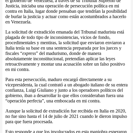
el gobierno de Venezuela, a través de su Tribunal Supremo de
Justicia, iniciaba una operación de persecución política en mi
contra en Italia, lugar donde pensaban que tendrían la posibilidad
de burlar la justicia y actuar como están acostumbrados a hacerlo
en Venezuela.
La solicitud de extradición emanada del Tribunal madurista está
plagada de todo tipo de inconsistencias, vicios de fondo,
procedimentales y mentiras, la solicitud que enviaron enviaron a
Italia tenía su base en una sentencia preparada por los jueces y
fiscales “
express
” del madurismo, donde de manera
absolutamente inconstitucional, pretendían aplicar las leyes
retroactivamente y montar una acusación sobre un falso positivo
en mi contra.
Para esta persecución, maduro encargó directamente a su
vicepresidenta, la cual contrató a un abogado italiano de su entera
confianza, Luigi Giuliano y junto a los operadores políticos del
gobierno, iban a desarrollar lo que ellos consideraban fuera una
“operación perfecta”, una emboscada en mi contra.
Aunque la solicitud de extradición fue recibida en Italia en 2020,
no fue sino hasta el 14 de julio de 2021 cuando le dieron impulso
para que fuera procesada.
Esto responde a que los involucrados en esta maniobra esperaron