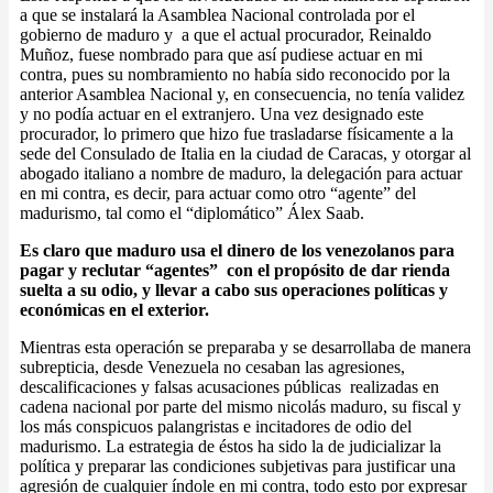
a que se instalará la Asamblea Nacional controlada por el
gobierno de maduro y a que el actual procurador, Reinaldo
Muñoz, fuese nombrado para que así pudiese actuar en mi
contra, pues su nombramiento no había sido reconocido por la
anterior Asamblea Nacional y, en consecuencia, no tenía validez
y no podía actuar en el extranjero. Una vez designado este
procurador, lo primero que hizo fue trasladarse físicamente a la
sede del Consulado de Italia en la ciudad de Caracas, y otorgar al
abogado italiano a nombre de maduro, la delegación para actuar
en mi contra, es decir, para actuar como otro “agente” del
madurismo, tal como el “diplomático” Álex Saab.
Es claro que maduro usa el dinero de los venezolanos para
pagar y reclutar “agentes” con el propósito de dar rienda
suelta a su odio, y llevar a cabo sus operaciones políticas y
económicas en el exterior.
Mientras esta operación se preparaba y se desarrollaba de manera
subrepticia, desde Venezuela no cesaban las agresiones,
descalificaciones y falsas acusaciones públicas realizadas en
cadena nacional por parte del mismo nicolás maduro, su fiscal y
los más conspicuos palangristas e incitadores de odio del
madurismo. La estrategia de éstos ha sido la de judicializar la
política y preparar las condiciones subjetivas para justificar una
agresión de cualquier índole en mi contra, todo esto por expresar