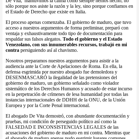
De Vita, mantuvimos la calma como siempre hemos hecho, no
sólo porque nos asiste la razón y la ley, sino porque confiamos en
el Estado de Derecho que existe en Italia.
El proceso apenas comenzaba. El gobierno de maduro, que tuvo
acceso a nuestros argumentos de forma preliminar, preparó con
ventaja y exhaustivamente todo tipo de documentación para
respaldar sus falsos alegatos.
Todo el gobierno y el Estado
Venezolano, con sus innumerables recursos, trabajó en mi
contra
persiguiendo así al chavismo.
Nosotros preparamos nuestros argumentos para asistir a la
audiencia ante la Corte de Apelaciones de Roma. En ella, la
defensa esgrimida por nuestro abogado fue demoledora y
DESENMASCARÓ la ilegalidad de las pretensiones del
gobierno de maduro, un gobierno señalado como violador
sistemático de los Derechos Humanos y acusado de estar incurso
en la perpetración de crímenes de lesa humanidad por todas las
instancias internacionales de DDHH de la ONU, de la Unión
Europea y por la Corte Penal internacional.
El abogado De Vita demostró, con abundante documentación y
pruebas, mi condición de perseguido político así como la
FALSEDAD E INCONSISTENCIAS LEGALES de las
acusaciones del gobierno de maduro en mi contra. Mientras que
el abogado de maduro apenas pudo esgrimir lugares comunes.