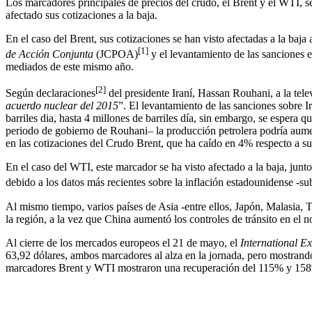
Los marcadores principales de precios del crudo, el Brent y el WTI, s
afectado sus cotizaciones a la baja.
En el caso del Brent, sus cotizaciones se han visto afectadas a la baj
[1]
de Acción Conjunta
(JCPOA)
y el levantamiento de las sanciones 
mediados de este mismo año.
[2]
Según declaraciones
del presidente Iraní, Hassan Rouhani, a la telev
acuerdo nuclear del 2015
”. El levantamiento de las sanciones sobre I
barriles dia, hasta 4 millones de barriles día, sin embargo, se espera q
periodo de gobierno de Rouhani– la producción petrolera podría aument
en las cotizaciones del Crudo Brent, que ha caído en 4% respecto a su 
En el caso del WTI, este marcador se ha visto afectado a la baja, junt
debido a los datos más recientes sobre la inflación estadounidense -su
Al mismo tiempo, varios países de Asia -entre ellos, Japón, Malasia, 
la región, a la vez que China aumentó los controles de tránsito en el n
Al cierre de los mercados europeos el 21 de mayo, el
International E
63,92 dólares, ambos marcadores al alza en la jornada, pero mostran
marcadores Brent y WTI mostraron una recuperación del 115% y 158%,