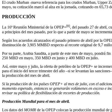
El crudo Murban -nueva referencia para los crudos Murban, Upper Zak
mayo, su cotización marcó al alza en la jornada, cotizando en 65,73 dó
PRODUCCIÓN
[8]
La 16ª Reunión Ministerial de la OPEP+
, del pasado 27 de abril, 
a principios del mes pasado, por lo que a partir de mayo se incrementa
Según los acuerdos alcanzados el pasado primero de abril por la O
disminución de 3,905 MMBD respecto al recorte original de 9,7 millon
Por su parte, Arabia Saudita, a partir de este mes de mayo, pondrá f
250 MBD en mayo, 350 MBD en junio y 400 MBD en julio.
Así, entre mayo y julio, la oferta de petróleo de la OPEP+ se inc
para el inicio del tercer trimestre del año –si se levantan las sancio
la producción del mes de abril.
Si la producción de los países OPEP+ al mes de julio, con el adicion
momento esperado, entonces se generarán volúmenes en exceso e incre
revisar su política de flexibilización de recortes de producción.
Producción Mundial para el mes de abril.
Los datos del
MOMR
de la OPEP colocan la producción mundial de p