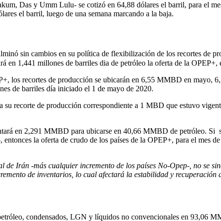
um, Das y Umm Lulu- se cotizó en 64,88 dólares el barril, para el mes
lares el barril, luego de una semana marcando a la baja.
culminó sin cambios en su política de flexibilización de los recortes de
rá en 1,441 millones de barriles dia de petróleo la oferta de la OPEP+, 
PEP+, los recortes de producción se ubicarán en 6,55 MMBD en mayo, 
es de barriles día iniciado el 1 de mayo de 2020.
in a su recorte de producción correspondiente a 1 MBD que estuvo vigent
rementará en 2,291 MMBD para ubicarse en 40,66 MMBD de petróleo. Si 
nes–, entonces la oferta de crudo de los países de la OPEP+, para el me
al de Irán -más cualquier incremento de los países No-Opep-, no se si
mento de inventarios, lo cual afectará la estabilidad y recuperación
etróleo, condensados, LGN y líquidos no convencionales en 93,06 MM