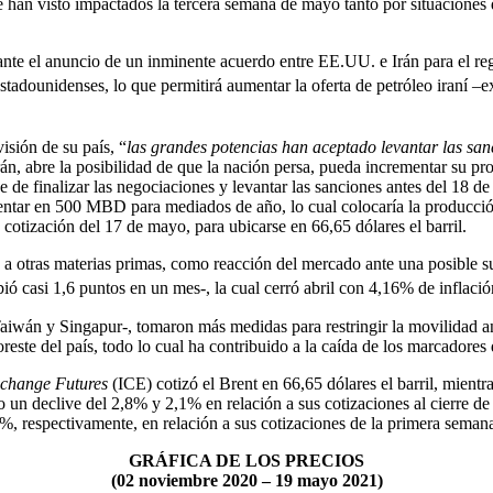
e han visto impactados la tercera semana de mayo tanto por situaciones
a ante el anuncio de un inminente acuerdo entre EE.UU. e Irán para el r
estadounidenses, lo que permitirá aumentar la oferta de petróleo iran
isión de su país, “
las grandes potencias han aceptado levantar las sanc
rán, abre la posibilidad de que la nación persa, pueda incrementar su pr
ue de finalizar las negociaciones y levantar las sanciones antes del 18 d
ar en 500 MBD para mediados de año, lo cual colocaría la producción ir
cotización del 17 de mayo, para ubicarse en 66,65 dólares el barril.
o a otras materias primas, como reacción del mercado ante una posible su
bió casi 1,6 puntos en un mes-, la cual cerró abril con 4,16% de inflaci
Taiwán y Singapur-, tomaron más medidas para restringir la movilidad a
oreste del país, todo lo cual ha contribuido a la caída de los marcadores 
xchange Futures
(ICE) cotizó el Brent en 66,65 dólares el barril, mientr
do un declive del 2,8% y 2,1% en relación a sus cotizaciones al cierre
 respectivamente, en relación a sus cotizaciones de la primera sema
GRÁFICA DE LOS PRECIOS
(02 noviembre 2020 – 19 mayo 2021)