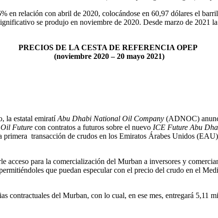
en relación con abril de 2020, colocándose en 60,97 dólares el barril, 
s significativo se produjo en noviembre de 2020. Desde marzo de 2021 l
PRECIOS DE LA CESTA DE REFERENCIA OPEP
(noviembre 2020 – 20 mayo 2021)
, la estatal emiratí
Abu Dhabi National Oil Company
(ADNOC) anunció 
Oil Future
con contratos a futuros sobre el nuevo
ICE Future Abu Dha
a primera transacción de crudos en los Emiratos Árabes Unidos (EAU), p
rle acceso para la comercialización del Murban a inversores y comerciante
 permitiéndoles que puedan especular con el precio del crudo en el Medio
s contractuales del Murban, con lo cual, en ese mes, entregará 5,11 mi