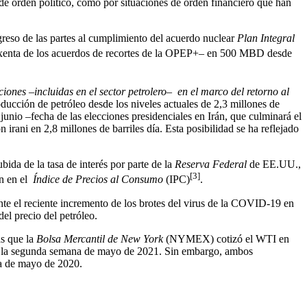
 de orden político, como por situaciones de orden financiero que han
egreso de las partes al cumplimiento del acuerdo nuclear
Plan Integral
í –exenta de los acuerdos de recortes de la OPEP+– en 500 MBD desde
iones –incluidas en el sector petrolero– en el marco del retorno al
oducción de petróleo desde los niveles actuales de 2,3 millones de
e junio –fecha de las elecciones presidenciales en Irán, que culminará el
ani en 2,8 millones de barriles día. Esta posibilidad se ha reflejado
bida de la tasa de interés por parte de la
Reserva Federal
de EE.UU.,
[3]
ón en el
Índice de Precios al Consumo
(IPC)
.
nte el reciente incremento de los brotes del virus de la COVID-19 en
del precio del petróleo.
as que la
Bolsa Mercantil de New York
(NYMEX) cotizó el WTI en
 de la segunda semana de mayo de 2021. Sin embargo, ambos
na de mayo de 2020.