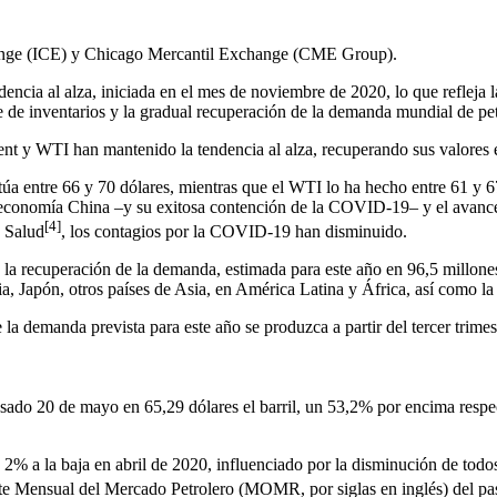
change (ICE) y Chicago Mercantil Exchange (CME Group).
ndencia al alza, iniciada en el mes de noviembre de 2020, lo que refleja 
e de inventarios y la gradual recuperación de la demanda mundial de pet
ent y WTI han mantenido la tendencia al alza, recuperando sus valore
túa entre 66 y 70 dólares, mientras que el WTI lo ha hecho entre 61 y 67
a economía China –y su exitosa contención de la COVID-19– y el avanc
[4]
 Salud
, los contagios por la COVID-19 han disminuido.
a recuperación de la demanda, estimada para este año en 96,5 millones 
, Japón, otros países de Asia, en América Latina y África, así como la 
 demanda prevista para este año se produzca a partir del tercer trimestre
sado 20 de mayo en 65,29 dólares el barril, un 53,2% por encima resp
% a la baja en abril de 2020, influenciado por la disminución de todos
orte Mensual del Mercado Petrolero (MOMR, por siglas en inglés) del p