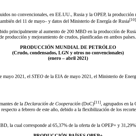
uidos no convencionales, en EE.UU., Rusia y la OPEP, la producción 
[10]
ambién del 11 de mayo– y datos del Ministerio de Energía de Rusia
bido principalmente al aumento de 200 MBD en la producción de Rusi
a de producción y mejoramiento de crudos, planificadas en ambos países.
PRODUCCIÓN MUNDIAL DE PETRÓLEO
(Crudo, condensados, LGN y otros no convencionales)
(enero – abril 2021)
e mayo 2021, el
STEO
de la EIA de mayo 2021, el Ministerio de Energí
[11]
rmantes de la
Declaración de Cooperación
(DoC)
, agrupados en l
ecto a febrero de este año, debido a la flexibilización de los recort
D, la cual corresponde al 65,37% de la oferta de la OPEP+ y 31,29% 
PRODUCCIÓN PAÍSES OPEP+