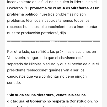
inconveniente de la filial no es quien la lidere, sino el
Gobierno.
“El problema de PDVSA es Miraflores, es un
problema político
, nuestros problemas no son
problemas técnicos, nosotros tenemos todos los
recursos humanos, el conocimiento para incrementar
nuestra producción petrolera”, dijo.
En medio de escándalo en PDVSA, en Venezuela aprueban
ley para confiscar bienes vinculados con corrupción.
(Photo by Pedro Rances Mattey/picture alliance via Getty
Por otro lado, se refirió a las próximas elecciones en
Images) – Foto: dpa/picture alliance via Getty I
Venezuela, asegurando que el chavismo está
separado de Nicolás Maduro, y que el hecho de que el
presidente “seleccione” quiénes van a ser los
candidatos que va a confrontar no tiene ningún
sentido.
“
Sin duda es una dictadura, Venezuela es una
dictadura, el Gobierno no respeta la Constitución
, no