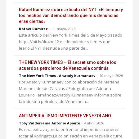
Rafael Ramírez sobre artículo del NYT: «El tiempo y
los hechos van demostrando que mis denuncias
eran ciertas»
Rafael Ramírez
-
11 mayo, 2026
Este artículo del New York Times del 5 de Mayo pasado
https://bit.ly/4u4no12 es demoledor y tienes que
leerlo.El NYT desnuda una parte de...
THE NEW YORK TIMES – El secretismo sobre los
acuerdos petroleros de Venezuela continúa
The New York Times - Anatoly Kurmanaev
-
10 mayo, 2026
Por Anatoly Kurmanaev con colaboración de Mariana
Martínez desde Caracas / Fotografía por Adriana
Loureiro FernándezAnatoly Kurmanaev informa sobre
la industria petrolera de Venezuela...
ANTIMPERIALISMO IMPOTENTE VENEZOLANO
Toby Valderrama Antonio Aponte
-
4 abril, 2026
Es una extravagancia enfrentar al imperio sin querer
tocar al Rodrigato.La colonización en Venezuela ocurre