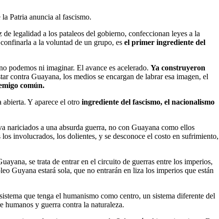
la Patria anuncia al fascismo.
z de legalidad a los pataleos del gobierno, confeccionan leyes a la
 confinarla a la voluntad de un grupo, es
el primer ingrediente del
oy no podemos ni imaginar. El avance es acelerado.
Ya construyeron
tar contra Guayana, los medios se encargan de labrar esa imagen, el
enemigo
común.
 abierta. Y aparece el otro
ingrediente del fascismo, el nacionalismo
eva nariciados a una absurda guerra, no con Guayana como ellos
os involucrados, los dolientes, y se desconoce el costo en sufrimiento,
ayana, se trata de entrar en el circuito de guerras entre los imperios,
eo Guyana estará sola, que no entrarán en liza los imperios que están
n sistema que tenga el humanismo como centro, un sistema diferente del
e humanos y guerra contra la naturaleza.