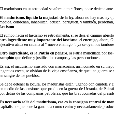
El madurismo en su terquedad se aferra a miraflores, no se detiene ante 
El madurismo, liquidó la majestad de la ley,
ahora no hay más ley que 
medida, condenan, inhabilitan, acusan, persiguen, y también, perdonan, g
fascismo
El rumbo hacia el fascismo se retroalimenta, si se deja el camino abiert
otro ingrediente muy importante del fascismo
:
el enemigo,
ahora, Gu
ejecutivo ataca en cadena al “ nuevo enemigo,”, ya se oyen los tambore
Otro ingrediente, es la Patria en peligro,
la Patria mancillada por los
ramplón
que define y justifica los campos y las persecuciones.
Es así, el madurismo asustado con mariacorina, arrinconado en su inep
ingenuos creen, se olvidan de la vieja enseñanza, de que una guerra se
en sangre de los pueblos.
Se debe detener la locura, los maduristas están jugando con candela y am
en medio de las tensiones que producen la guerra de Ucrania, de Palest
por detrás de las compañías petroleras, que las bravuconadas del presid
Es necesario salir del madurismo, esa es la consigna central de m
capitalismo que tiene la ganancia como centro y necesariamente produce