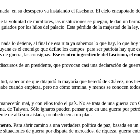
nada, en su desespero va instalando el fascismo. El cielo encapotado de 
la voluntad de miraflores, las instituciones se pliegan, le dan un barni
uiados por los hilos del palacio. Esta pérdida de la majestad de la ley,
o nada lo detiene, al final de esa ruta ya sabemos lo que hay, lo que h
yana es el enemigo que define los campos, para ser patriota hay que es
s de guerra, las consignas.
Ese es otro ingrediente del fascismo, el 
 discursos de un presidente, que provocan casi una declaración de guerra
titud, sabedor de que dilapidó la mayoría que heredó de Chávez, nos ll
 sabe cuando empieza, pero no cómo termina, y menos se conocen todos l
anecerán mal, y con ellos todo el país. No se trata de una guerra con Gu
ina, de Taiwan. Sólo ignaros pueden pensar que en una guerra por petról
ente de allá son aislada, no obedecen a un plan.
omento
. Para abrir camino a una verdadera política de paz, basada en u
 situaciones de guerra por disputa de mercados, de riqueza, guerra entr