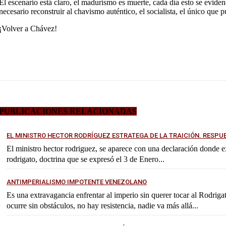
El escenario está claro, el madurismo es muerte, cada día esto se evide
necesario reconstruir al chavismo auténtico, el socialista, el único que
¡Volver a Chávez!
PUBLICACIONES RELACIONADAS
EL MINISTRO HECTOR RODRÍGUEZ ESTRATEGA DE LA TRAICIÓN. RESPU
El ministro hector rodriguez, se aparece con una declaración donde exp
rodrigato, doctrina que se expresó el 3 de Enero...
ANTIMPERIALISMO IMPOTENTE VENEZOLANO
Es una extravagancia enfrentar al imperio sin querer tocar al Rodrig
ocurre sin obstáculos, no hay resistencia, nadie va más allá...