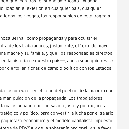
iendo que iban tras “el sueño americano”, cuando
lidad en el exterior, en cualquier país, cualquier
o todos los riesgos, los responsables de esta tragedia
s.
pinoza Bernal, como propaganda y para ocultar el
tra de los trabajadores, justamente, el 1ero. de mayo.
una madre y su familia, y que, los responsables directos
en la historia de nuestro país—, ahora sean quienes se
or cierto, en fichas de cambio político con los Estados
 darse con valor en el seno del pueblo, de la manera que
la manipulación de la propaganda. Los trabajadores,
 la calle luchando por un salario justo y por mejores
ratégico y político, para convertir la lucha por el salario
el paquetazo económico y el modelo capitalista impuesto
entrega de PDVSA y de la soberanía nacional, y sí a favor