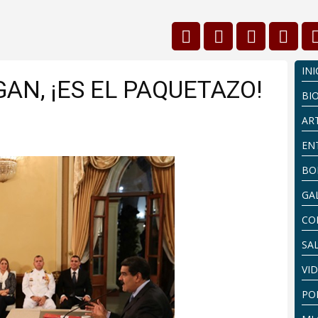
INI
GAN, ¡ES EL PAQUETAZO!
BI
AR
EN
BO
GA
CO
SA
VI
PO