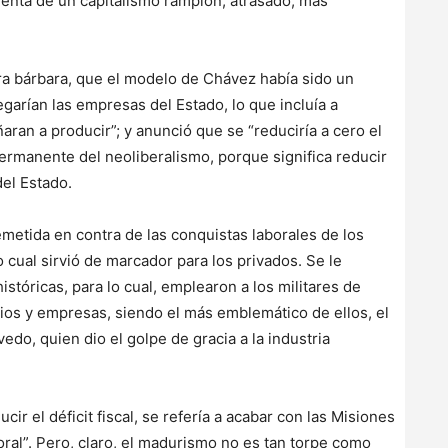
olenta de un capitalismo ramplón, atrasado, más
ra bárbara, que el modelo de Chávez había sido un
egarían las empresas del Estado, lo que incluía a
aran a producir”; y anunció que se “reduciría a cero el
a permanente del neoliberalismo, porque significa reducir
 del Estado.
metida en contra de las conquistas laborales de los
o cual sirvió de marcador para los privados. Se le
istóricas, para lo cual, emplearon a los militares de
ios y empresas, siendo el más emblemático de ellos, el
do, quien dio el golpe de gracia a la industria
r el déficit fiscal, se refería a acabar con las Misiones
boral”. Pero, claro, el madurismo no es tan torpe como