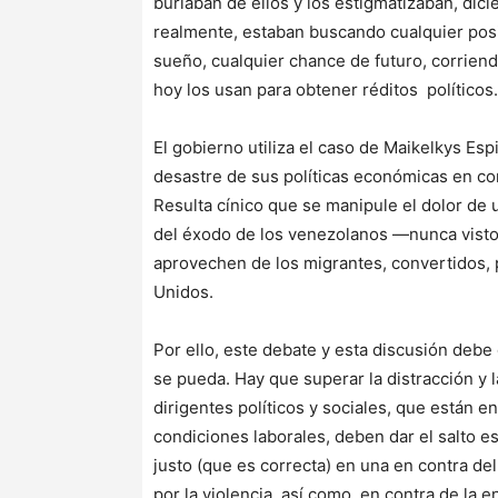
burlaban de ellos y los estigmatizaban, dic
realmente, estaban buscando cualquier posibi
sueño, cualquier chance de futuro, corriend
hoy los usan para obtener réditos político
El gobierno utiliza el caso de Maikelkys Es
desastre de sus políticas económicas en con
Resulta cínico que se manipule el dolor de 
del éxodo de los venezolanos —nunca visto 
aprovechen de los migrantes, convertidos, p
Unidos.
Por ello, este debate y esta discusión debe
se pueda. Hay que superar la distracción y 
dirigentes políticos y sociales, que están en
condiciones laborales, deben dar el salto est
justo (que es correcta) en una en contra d
por la violencia, así como, en contra de la 