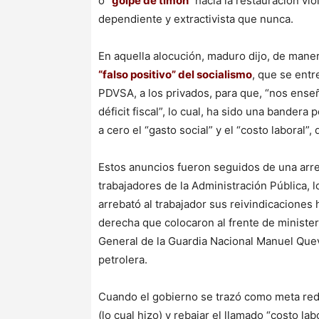
o
“golpe de timón”
hacia la restauración vi
dependiente y extractivista que nunca.
En aquella alocución, maduro dijo, de mane
“falso positivo” del socialismo
, que se entr
PDVSA, a los privados, para que, “nos enseñ
déficit fiscal”, lo cual, ha sido una bander
a cero el “gasto social” y el “costo laboral”,
Estos anuncios fueron seguidos de una arre
trabajadores de la Administración Pública, l
arrebató al trabajador sus reivindicaciones h
derecha que colocaron al frente de minister
General de la Guardia Nacional Manuel Queve
petrolera.
Cuando el gobierno se trazó como meta reduci
(lo cual hizo) y rebajar el llamado “costo la